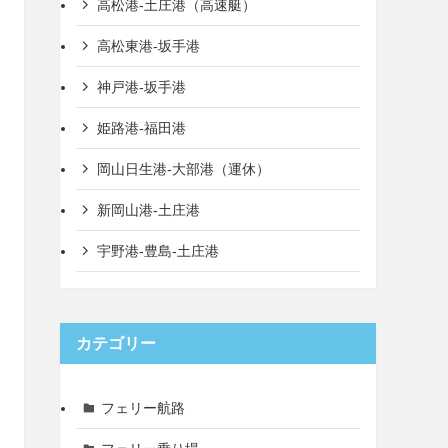
高松港-土庄港（高速艇）
高松東港-坂手港
神戸港-坂手港
姫路港-福田港
岡山日生港-大部港（運休）
新岡山港-土庄港
宇野港-豊島-土庄港
カテゴリー
フェリー航路