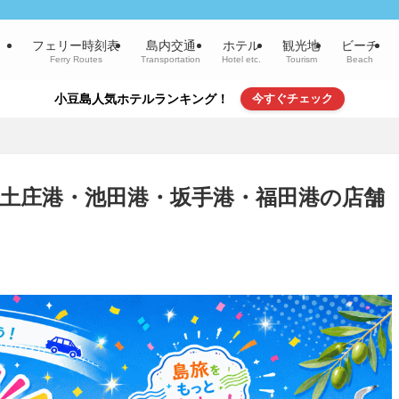
フェリー時刻表
島内交通
ホテル
観光地
ビーチ
Ferry Routes
Transportation
Hotel etc.
Tourism
Beach
小豆島人気ホテルランキング！
今すぐチェック
土庄港・池田港・坂手港・福田港の店舗