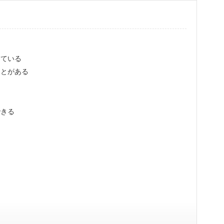
している
ことがある
できる