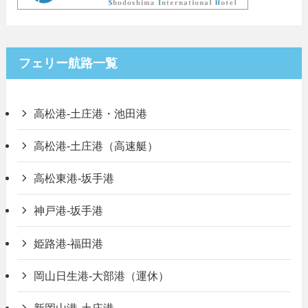
フェリー航路一覧
高松港-土庄港・池田港
高松港-土庄港（高速艇）
高松東港-坂手港
神戸港-坂手港
姫路港-福田港
岡山日生港-大部港（運休）