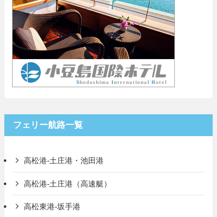
フェリー航路一覧
高松港-土庄港・池田港
高松港-土庄港（高速艇）
高松東港-坂手港