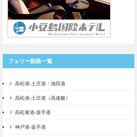
フェリー航路一覧
高松港-土庄港・池田港
高松港-土庄港（高速艇）
高松東港-坂手港
神戸港-坂手港