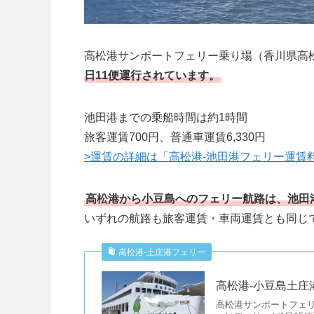
高松港サンポートフェリー乗り場（香川県高
日11便運行されています。
池田港までの乗船時間は約1時間
旅客運賃700円、普通車運賃6,330円
>運賃の詳細は「高松港-池田港フェリー運賃
高松港から小豆島へのフェリー航路は、池田
いずれの航路も旅客運賃・車両運賃とも同じ
高松港-土庄港フェリー
高松港-小豆島土庄港
高松港サンポートフェ