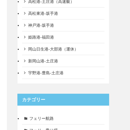
高松港-土庄港（高速艇）
高松東港-坂手港
神戸港-坂手港
姫路港-福田港
岡山日生港-大部港（運休）
新岡山港-土庄港
宇野港-豊島-土庄港
カテゴリー
フェリー航路