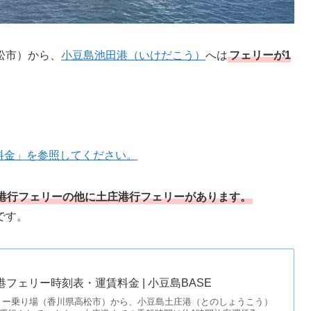
松市）から、
小豆島池田港（いけだこう）
へは
フェリーが1
料金」を参照してください。
港行フェリーの他に土庄港行フェリーがあります。
です。
フェリー時刻表・運賃料金 | 小豆島BASE
リー乗り場（香川県高松市）から、小豆島土庄港（とのしょうこう）