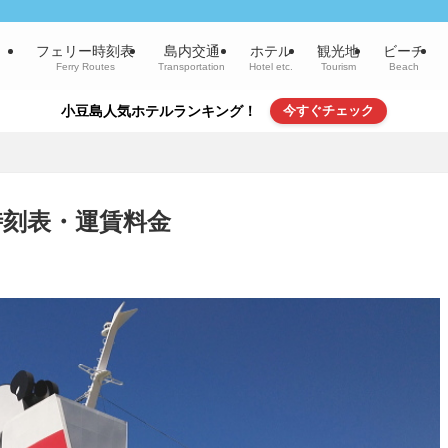
フェリー時刻表
島内交通
ホテル
観光地
ビーチ
Ferry Routes
Transportation
Hotel etc.
Tourism
Beach
小豆島人気ホテルランキング！
今すぐチェック
時刻表・運賃料金