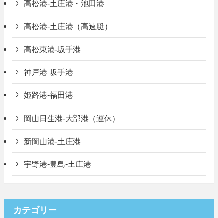
高松港-土庄港・池田港
高松港-土庄港（高速艇）
高松東港-坂手港
神戸港-坂手港
姫路港-福田港
岡山日生港-大部港（運休）
新岡山港-土庄港
宇野港-豊島-土庄港
カテゴリー